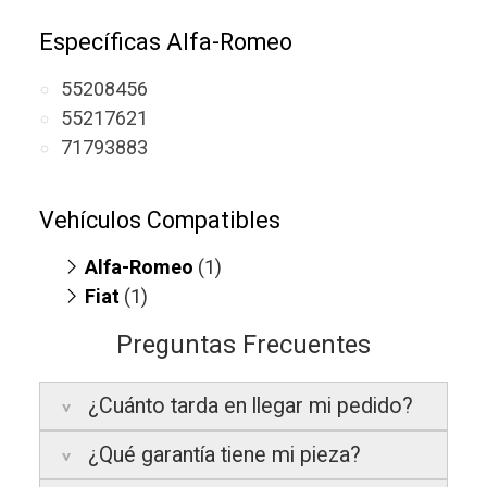
Específicas Alfa-Romeo
55208456
55217621
71793883
Vehículos Compatibles
Alfa-Romeo
(1)
Fiat
Brera 2.4
(1)
(JTDM, motor 5CYL 20V Euro
IV)
Croma II 2.4
(JTDM, motor 5CYL 20V
Preguntas Frecuentes
Euro IV)
¿Cuánto tarda en llegar mi pedido?
¿Qué garantía tiene mi pieza?
Península:
Entregamos en un plazo
estimado de
24 a 48 horas laborables
, si