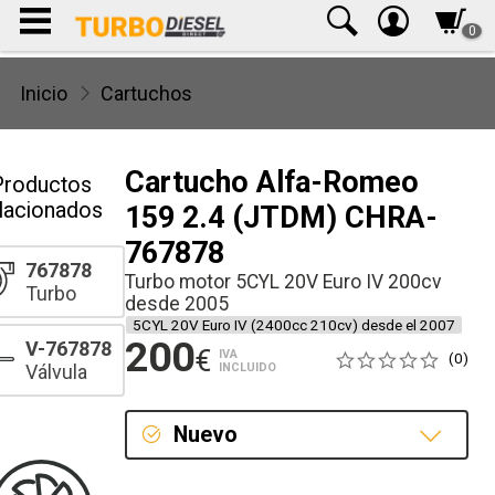
0
Inicio
Cartuchos
Cartucho Alfa-Romeo
Productos
lacionados
159 2.4 (JTDM) CHRA-
767878
767878
Turbo motor 5CYL 20V Euro IV 200cv
Turbo
desde 2005
5CYL 20V Euro IV (2400cc 210cv) desde el 2007
200
V-767878
€
IVA
(0)
INCLUIDO
Válvula
Nuevo
Nuevo