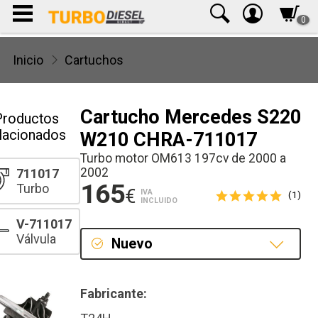
0
Inicio
Cartuchos
Cartucho Mercedes S220
Productos
lacionados
W210 CHRA-711017
Turbo motor OM613 197cv de 2000 a
2002
711017
165
Turbo
€
IVA
(1)
INCLUIDO
V-711017
Válvula
Nuevo
Nuevo
Fabricante: