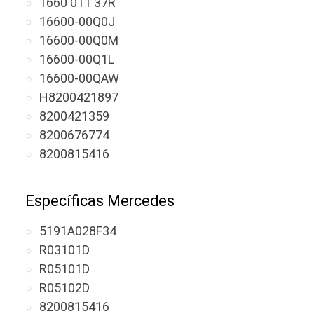
1660 011 37R
16600-00Q0J
16600-00Q0M
16600-00Q1L
16600-00QAW
H8200421897
8200421359
8200676774
8200815416
Específicas Mercedes
5191A028F34
R03101D
R05101D
R05102D
8200815416