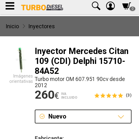
0
Inicio
Inyectores
Inyector Mercedes Citan
109 (CDI) Delphi 15710-
84A52
Imágenes
Turbo motor OM 607.951 90cv desde
orientativas
2012
260
€
IVA
(3)
INCLUIDO
Nuevo
Nuevo
Fabricante: