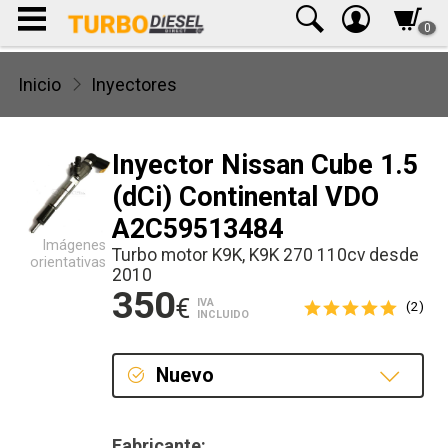
0
Inicio
Inyectores
Inyector Nissan Cube 1.5
(dCi) Continental VDO
A2C59513484
Imágenes
Turbo motor K9K, K9K 270 110cv desde
orientativas
2010
350
€
IVA
(2)
INCLUIDO
Nuevo
Nuevo
Fabricante: