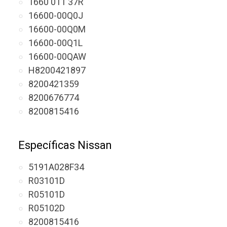
1660 011 37R
16600-00Q0J
16600-00Q0M
16600-00Q1L
16600-00QAW
H8200421897
8200421359
8200676774
8200815416
Específicas Nissan
5191A028F34
R03101D
R05101D
R05102D
8200815416