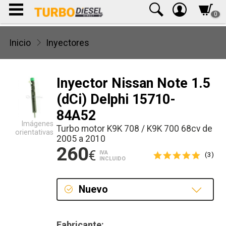
0
Inicio
Inyectores
Inyector Nissan Note 1.5
(dCi) Delphi 15710-
84A52
Imágenes
Turbo motor K9K 708 / K9K 700 68cv de
orientativas
2005 a 2010
260
€
IVA
(3)
INCLUIDO
Nuevo
Nuevo
Fabricante: