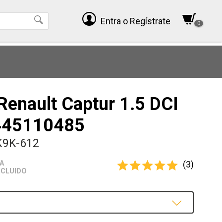
Entra
o Regístrate
0
Renault Captur 1.5 DCI
445110485
K9K-612
(3)
VA
NCLUIDO