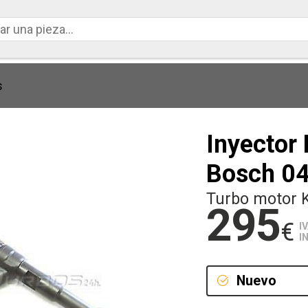
s
Inyector 
Bosch 0
Turbo motor 
295
€
I
I
Nuevo