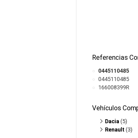
Referencias Co
0445110485
0445110485
166008399R
Vehículos Comp
Dacia
(5)
Renault
Dokker 1.5
(3)
Duster 1.5
Clio 1.5 DC