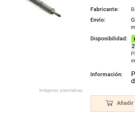
Nuevo
Fabricante:
B
Envío:
G
m
Disponibilidad:
2
P
e
P
Información:
d
Imágenes orientativas
Añadir 