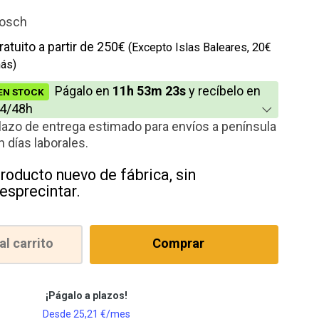
osch
ratuito a partir de 250€
(Excepto Islas Baleares, 20€
ás)
Págalo en
11h 53m 22s
y recíbelo en
EN STOCK
4/48h
lazo de entrega estimado para envíos a península
n días laborales.
roducto nuevo de fábrica, sin
esprecintar.
al carrito
Comprar