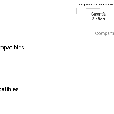
Garantía
3 años
Comparte
mpatibles
atibles
 DCI
(motor K9K-612)
 DCI
I
(motor K9K-612)
(motor K9K-612)