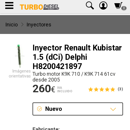
0
Inicio
Inyectores
Inyector Renault Kubistar
1.5 (dCi) Delphi
H8200421897
Imágenes
Turbo motor K9K 710 / K9K 714 61cv
orientativas
desde 2005
260
€
IVA
(3)
INCLUIDO
Nuevo
Nuevo
Fabricante: