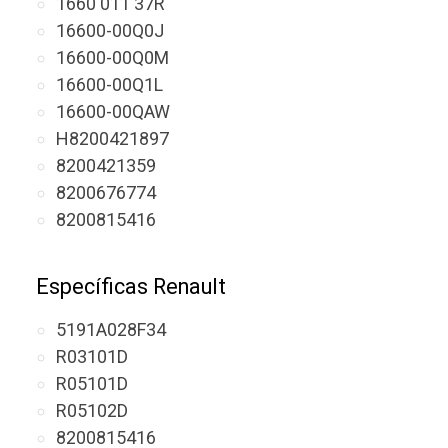
1660 011 37R
16600-00Q0J
16600-00Q0M
16600-00Q1L
16600-00QAW
H8200421897
8200421359
8200676774
8200815416
Específicas Renault
5191A028F34
R03101D
R05101D
R05102D
8200815416