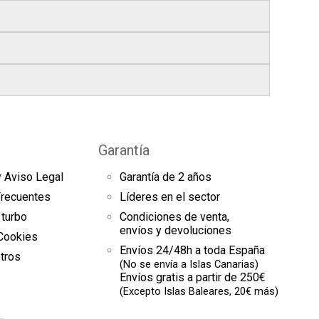
629 /)
629 /)
s
, si realizas tu pedido antes de las
17:00 h
.
629 /)
bles
.
res finales.
el seguimiento del pedido para que puedas
s a continuación).
es de arranque y compresores de aire
sde la fecha de entrega.
omento el estado de tu pedido.
9K 629 /)
Garantía
uestras
condiciones generales
para más
K9K 629 /)
y Aviso Legal
Garantía de 2 años
629 /)
es
Frecuentes
Líderes en el sector
 turbo
Condiciones de venta,
envíos y devoluciones
 Cookies
K 629 /)
Envíos 24/48h a toda España
tros
9K 629 /)
(No se envía a Islas Canarias)
Envíos gratis a partir de 250€
(Excepto Islas Baleares, 20€ más)