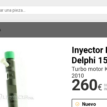
s
Inyector 
Delphi 
Turbo motor K
2010
260
€
I
I
Nuevo