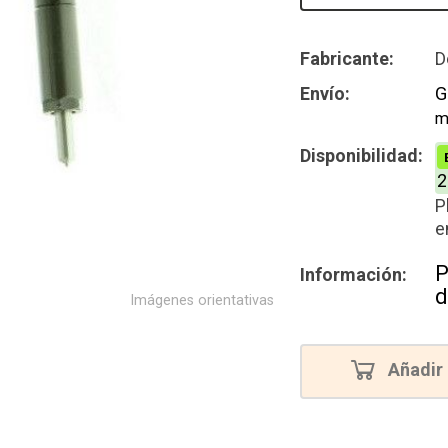
Nuevo
Fabricante:
D
Envío:
G
m
Disponibilidad:
2
P
e
P
Información:
d
Imágenes orientativas
Añadir 