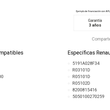
Garantía
3 años
Comparte
mpatibles
Específicas Renau
5191A028F34
R03101D
00
R05101D
R05102D
8200815416
5050100270259