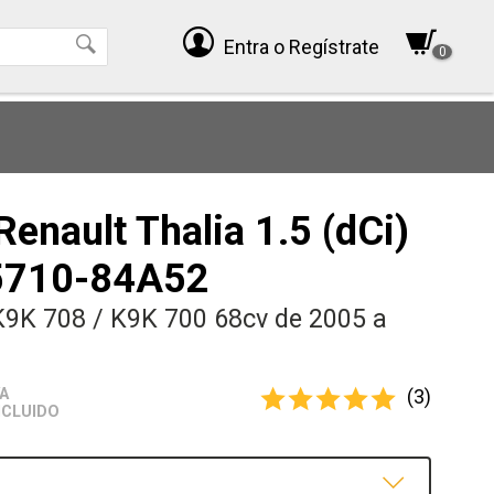
Entra
o Regístrate
0
Renault Thalia 1.5 (dCi)
15710-84A52
9K 708 / K9K 700 68cv de 2005 a
(3)
VA
NCLUIDO