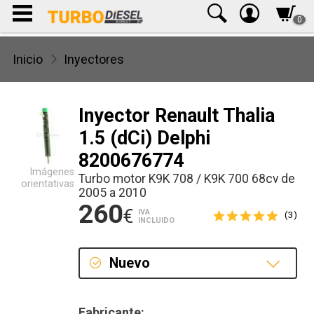
0
Inicio
Inyectores
Inyector Renault Thalia
1.5 (dCi) Delphi
8200676774
Imágenes
Turbo motor K9K 708 / K9K 700 68cv de
orientativas
2005 a 2010
260
€
IVA
(3)
INCLUIDO
Nuevo
Nuevo
Fabricante: