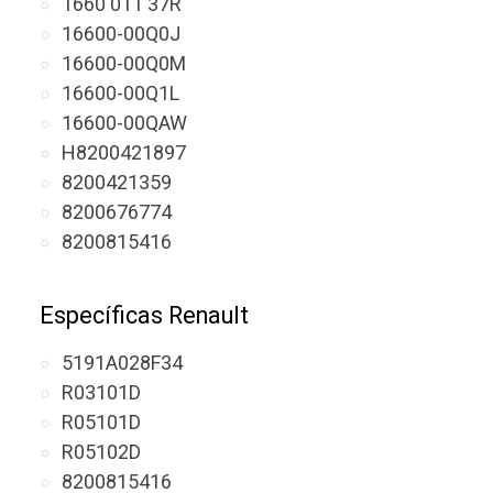
1660 011 37R
16600-00Q0J
16600-00Q0M
16600-00Q1L
16600-00QAW
H8200421897
8200421359
8200676774
8200815416
Específicas Renault
5191A028F34
R03101D
R05101D
R05102D
8200815416