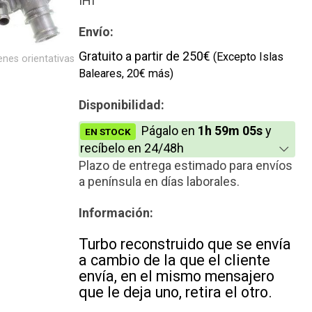
IHI
Nuevo
Envío:
Gratuito a partir de 250€
(Excepto Islas
nes orientativas
Baleares, 20€ más)
Disponibilidad:
Págalo en
1h 59m 04s
y
EN STOCK
recíbelo en 24/48h
Plazo de entrega estimado para envíos
a península en días laborales.
Información:
Turbo reconstruido que se envía
a cambio de la que el cliente
envía, en el mismo mensajero
que le deja uno, retira el otro.