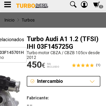
0
Inicio
Turbos
Turbo Audi A1 1.2 (TFSI)
elacionados
IHI 03F145725G
03F145701H
Turbo motor CBZA / CBZB 105cv desde
ho
2012
450
€
IVA
(1)
INCLUIDO
Intercambio
Intercambio
Fabricante:
Reconstrucción