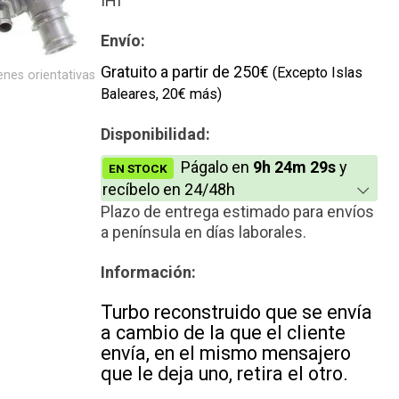
IHI
Nuevo
Envío:
Gratuito a partir de 250€
(Excepto Islas
nes orientativas
Baleares, 20€ más)
Disponibilidad:
Págalo en
9h 24m 29s
y
EN STOCK
recíbelo en 24/48h
Plazo de entrega estimado para envíos
a península en días laborales.
Información:
Turbo reconstruido que se envía
a cambio de la que el cliente
envía, en el mismo mensajero
que le deja uno, retira el otro.