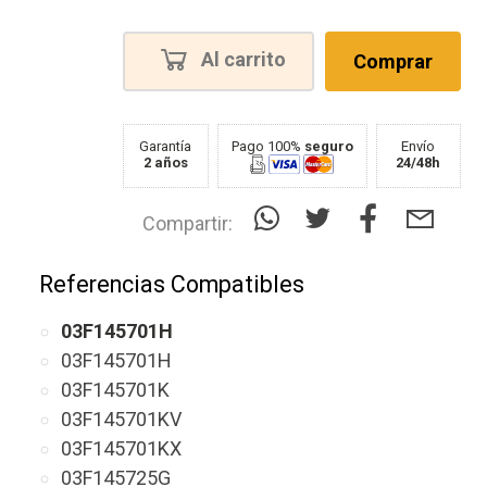
Al carrito
Comprar
Garantía
Pago 100%
seguro
Envío
2 años
24/48h
Compartir:
Referencias Compatibles
03F145701H
03F145701H
03F145701K
03F145701KV
03F145701KX
03F145725G