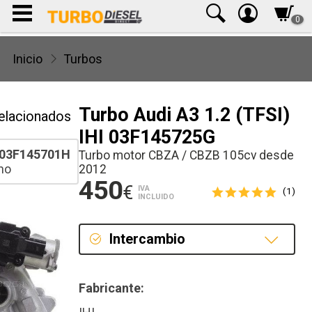
0
Inicio
Turbos
Turbo Audi A3 1.2 (TFSI)
elacionados
IHI 03F145725G
03F145701H
Turbo motor CBZA / CBZB 105cv desde
ho
2012
450
€
IVA
(1)
INCLUIDO
Intercambio
Intercambio
Fabricante:
Reconstrucción