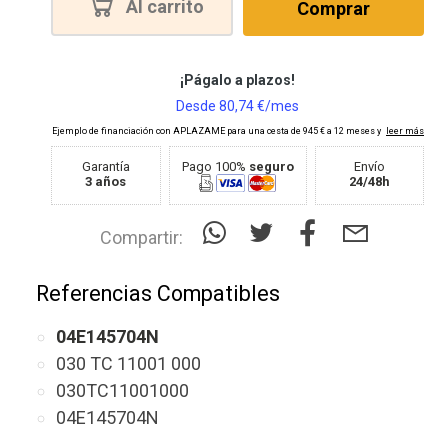
Al carrito
Comprar
Garantía
Pago 100%
seguro
Envío
3 años
24/48h
Compartir:
Referencias Compatibles
04E145704N
030 TC 11001 000
030TC11001000
04E145704N