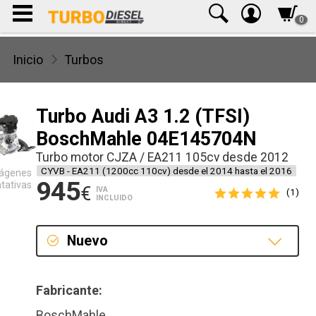
0
Inicio
Turbos
Turbo Audi A3 1.2 (TFSI)
BoschMahle 04E145704N
Turbo motor CJZA / EA211 105cv desde 2012
CYVB - EA211 (1200cc 110cv) desde el 2014 hasta el 2016
ágenes
945
ntativas
€
IVA
(1)
INCLUIDO
Nuevo
Nuevo
Fabricante:
BoschMahle