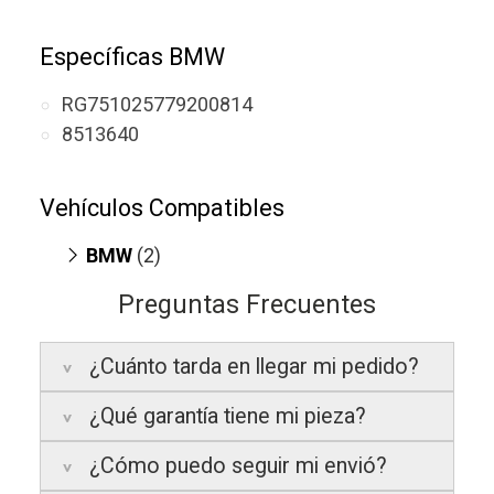
Específicas BMW
RG751025779200814
8513640
Vehículos Compatibles
BMW
(2)
316d 2.0
(F30/F31/F34, motor
Preguntas Frecuentes
B47D20A)
420d 2.0
(F32 / F82, motor B47D20A)
¿Cuánto tarda en llegar mi pedido?
¿Qué garantía tiene mi pieza?
Península:
Entregamos en un plazo
estimado de
24 a 48 horas laborables
, si
¿Cómo puedo seguir mi envió?
realizas tu pedido antes de las
17:00 h
.
La garantía varía según el tipo de producto: