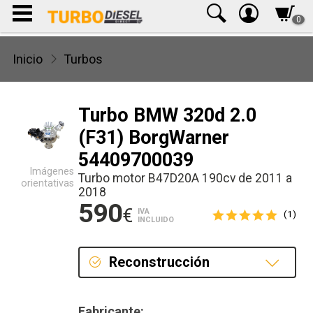
0
Inicio
Turbos
Turbo BMW 320d 2.0
(F31) BorgWarner
54409700039
Imágenes
Turbo motor B47D20A 190cv de 2011 a
orientativas
2018
590
€
IVA
(1)
INCLUIDO
Reconstrucción
Reconstrucción
Fabricante: