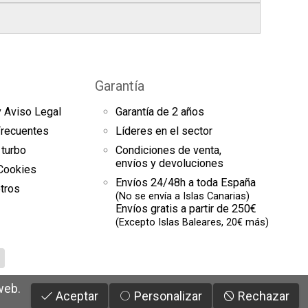
res finales.
el seguimiento del pedido para que puedas
s a continuación).
es de arranque y compresores de aire
sde la fecha de entrega.
omento el estado de tu pedido.
Garantía
uestras
condiciones generales
para más
y Aviso Legal
Garantía de 2 años
es
Frecuentes
Líderes en el sector
 turbo
Condiciones de venta,
envíos y devoluciones
 Cookies
Envíos 24/48h a toda España
tros
(No se envía a Islas Canarias)
Envíos gratis a partir de 250€
(Excepto Islas Baleares, 20€ más)
web.
Aceptar
Personalizar
Rechazar