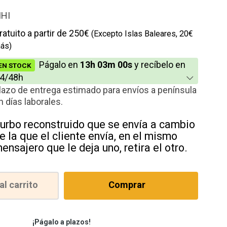
io
HI
cción
ratuito a partir de 250€
(Excepto Islas Baleares, 20€
ás)
Págalo en
13h 02m 59s
y recíbelo en
EN STOCK
4/48h
lazo de entrega estimado para envíos a península
n días laborales.
urbo reconstruido que se envía a cambio
e la que el cliente envía, en el mismo
ensajero que le deja uno, retira el otro.
al carrito
Comprar