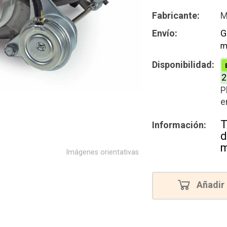
Intercamb
Fabricante:
M
Reconstru
Envío:
G
m
Disponibilidad:
2
P
e
T
Información:
d
m
Imágenes orientativas
Añadir 