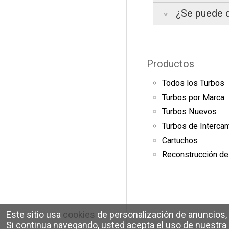
¿Se puede d
Los plazos pueden
3 años de g
Te enviaremos un 
2 años de g
localizar tu paq
6 meses de 
Sí, puedes devolv
acondiciona
Además, desde t
Condiciones:
Productos
Todas nuestras g
información.
El producto
Todos los Turbos
Debe devolv
Turbos por Marca
Turbos Nuevos
Turbos de Interca
Cartuchos
Reconstrucción de
Este sitio usa
cookies
de personalización de anuncios, a
Si continua navegando, usted acepta el uso de nuestra