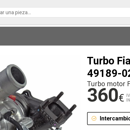
Turbo Fi
49189-0
Turbo motor 
360
€
I
I
Intercambi