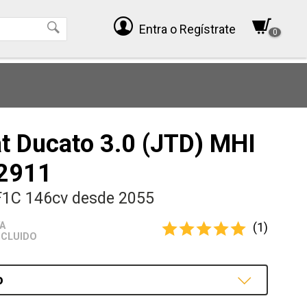
Entra
o Regístrate
0
at Ducato 3.0 (JTD) MHI
2911
F1C 146cv desde 2055
(1)
VA
NCLUIDO
o