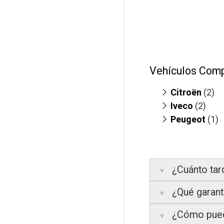
Vehículos Comp
Citroën
(2)
Iveco
Jumper 3.
(2)
Peugeot
Relay 3.0
Daily 3.0
(1)
(m
(
Massiif 3.
Boxer 3.0
(
¿Cuánto tar
¿Qué garantí
Península:
Entre
¿Cómo pued
Islas Baleares:
El
La garantía varía 