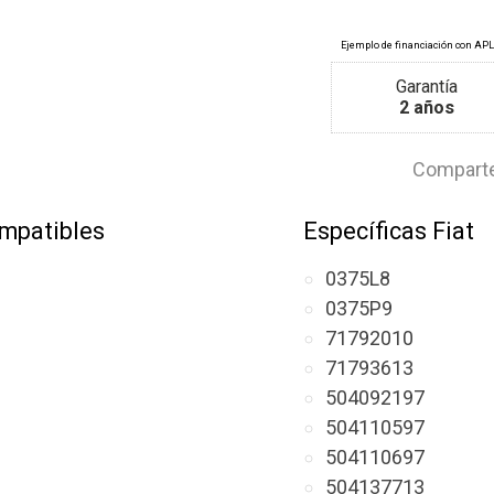
Garantía
2 años
Comparte
mpatibles
Específicas Fiat
0375L8
0375P9
71792010
71793613
504092197
504110597
504110697
504137713