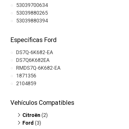
53039700634
53039880265
53039880394
Específicas Ford
DS7Q-6K682-EA
DS7Q6K682EA
RMDS7Q-6K682-EA
1871356
2104859
Vehículos Compatibles
Citroën
(2)
Ford
C4 2.0 HDI
(3)
(motor DW10FC)