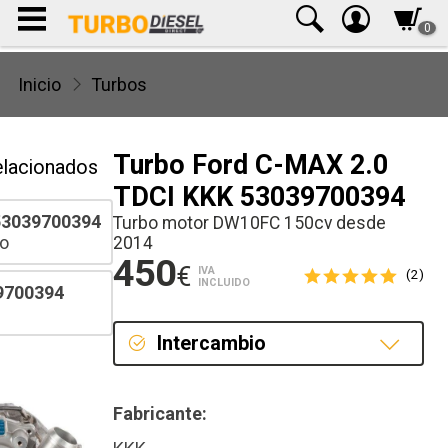
0
Inicio
Turbos
Turbo Ford C-MAX 2.0
elacionados
TDCI KKK 53039700394
3039700394
Turbo motor DW10FC 150cv desde
o
2014
450
€
IVA
(2)
INCLUIDO
9700394
Intercambio
Intercambio
Fabricante:
Reconstrucción