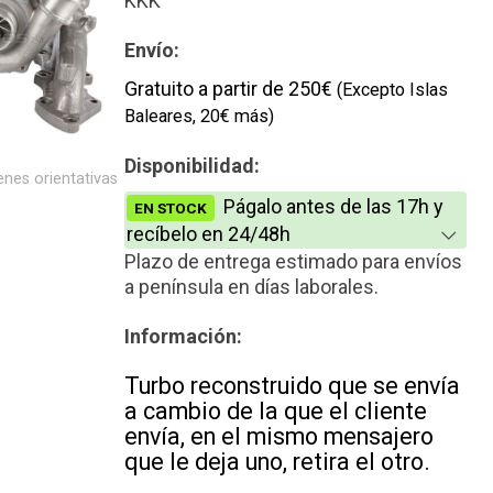
KKK
Nuevo
Envío:
Gratuito a partir de 250€
(Excepto Islas
Baleares, 20€ más)
Disponibilidad:
nes orientativas
Págalo antes de las 17h y
EN STOCK
recíbelo en 24/48h
Plazo de entrega estimado para envíos
a península en días laborales.
Información:
Turbo reconstruido que se envía
a cambio de la que el cliente
envía, en el mismo mensajero
que le deja uno, retira el otro.