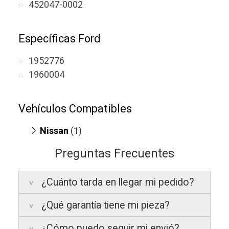
452047-0002
Específicas Ford
1952776
1960004
Vehículos Compatibles
Nissan
(1)
Terrano 2.7 TD
(motor TD27T/TD27E)
Preguntas Frecuentes
¿Cuánto tarda en llegar mi pedido?
¿Qué garantía tiene mi pieza?
Península:
Entregamos en un plazo
estimado de
24 a 48 horas laborables
, si
¿Cómo puedo seguir mi envió?