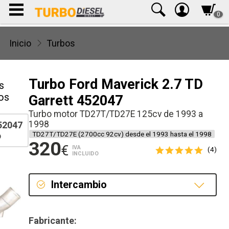
0
Inicio
Turbos
Turbo Ford Maverick 2.7 TD
s
os
Garrett 452047
Turbo motor TD27T/TD27E 125cv de 1993 a
1998
52047
TD27T/TD27E (2700cc 92cv) desde el 1993 hasta el 1998
o
320
€
IVA
(4)
INCLUIDO
Intercambio
Intercambio
Fabricante: