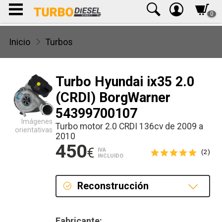
0
Inicio
Turbos
Turbo Hyundai ix35 2.0
(CRDI) BorgWarner
54399700107
Imágenes
Turbo motor 2.0 CRDI 136cv de 2009 a
orientativas
2010
450
€
IVA
(2)
INCLUIDO
Reconstrucción
Reconstrucción
Fabricante: