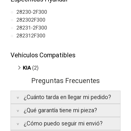
28230-2F300
282302F300
28231-2F300
282312F300
Vehículos Compatibles
KIA
(2)
Sorento 2.0
(CRDI, motor 2.0 CRDI)
Preguntas Frecuentes
Sportage 2.0 CRDI
(motor 2.0 CRDI)
¿Cuánto tarda en llegar mi pedido?
¿Qué garantía tiene mi pieza?
Península:
Entregamos en un plazo
estimado de
24 a 48 horas laborables
, si
¿Cómo puedo seguir mi envió?
realizas tu pedido antes de las
17:00 h
.
La garantía varía según el tipo de producto: