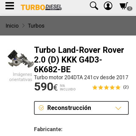
0
Inicio
Turbos
Turbo Land-Rover Rover
2.0 (D) KKK G4D3-
6K682-BE
Imágenes
Turbo motor 204DTA 241cv desde 2017
orientativas
590
€
IVA
(2)
INCLUIDO
Reconstrucción
Reconstrucción
Fabricante: