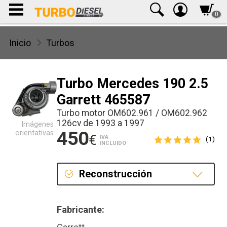
0
Inicio
Turbos
Turbo Mercedes 190 2.5
Garrett 465587
Turbo motor OM602.961 / OM602.962
126cv de 1993 a 1997
Imágenes
450
orientativas
€
IVA
(1)
INCLUIDO
Reconstrucción
Reconstrucción
Fabricante: