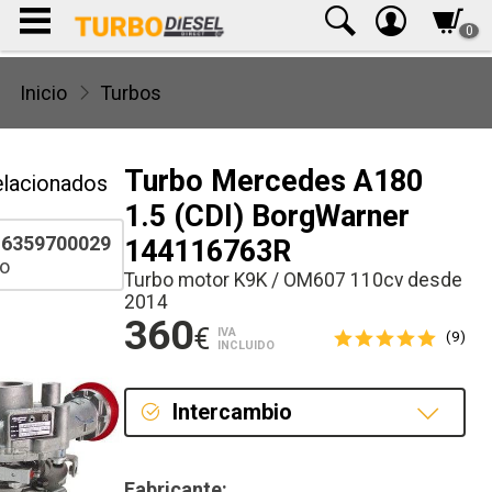
0
Inicio
Turbos
Turbo Mercedes A180
elacionados
1.5 (CDI) BorgWarner
6359700029
144116763R
o
Turbo motor K9K / OM607 110cv desde
2014
360
€
IVA
(9)
INCLUIDO
Intercambio
Intercambio
Fabricante: