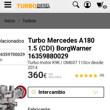
0
Inicio
Turbos
Turbo Mercedes A180
elacionados
1.5 (CDI) BorgWarner
6359700029
16359880029
o
Turbo motor K9K / OM607 110cv desde
2014
360
€
IVA
(9)
INCLUIDO
Intercambio
Intercambio
Fabricante: