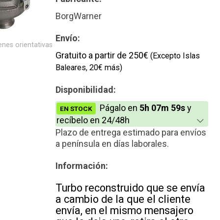
Reconstrucción
BorgWarner
Envío:
nes orientativas
Gratuito a partir de 250€
(Excepto Islas
Baleares, 20€ más)
Disponibilidad:
Págalo en
5h 07m 59s
y
EN STOCK
recíbelo en 24/48h
Plazo de entrega estimado para envíos
a península en días laborales.
Información:
Turbo reconstruido que se envía
a cambio de la que el cliente
envía, en el mismo mensajero