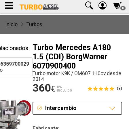
0
Inicio
Turbos
Turbo Mercedes A180
elacionados
1.5 (CDI) BorgWarner
6359700029
6070900400
o
Turbo motor K9K / OM607 110cv desde
2014
360
€
IVA
(9)
INCLUIDO
Intercambio
Intercambio
Fabricante: