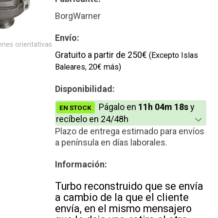
Reconstrucción
BorgWarner
Envío:
nes orientativas
Gratuito a partir de 250€
(Excepto Islas
Baleares, 20€ más)
Disponibilidad:
Págalo en
11h 04m 18s
y
EN STOCK
recíbelo en 24/48h
Plazo de entrega estimado para envíos
a península en días laborales.
Información:
Turbo reconstruido que se envía
a cambio de la que el cliente
envía, en el mismo mensajero