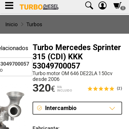
0
Inicio
Turbos
Turbo Mercedes Sprinter
elacionados
315 (CDI) KKK
3049700057
53049700057
o
Turbo motor OM 646 DE22LA 150cv
desde 2006
320
€
IVA
(2)
INCLUIDO
Intercambio
Intercambio
Fabricante: