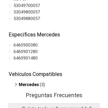
53049700057
53049800057
53049880057
Específicas Mercedes
6460900380
6460901280
6460901480
Vehículos Compatibles
Mercedes
(3)
Sprinter 215
(CDI, motor OM 646
Preguntas Frecuentes
DE22LA)
Sprinter 313 CDI
(motor OM 646
DE22LA)