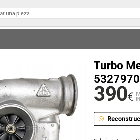
Turbo M
5327970
390
€
I
I
Reconstruc
Reconstru