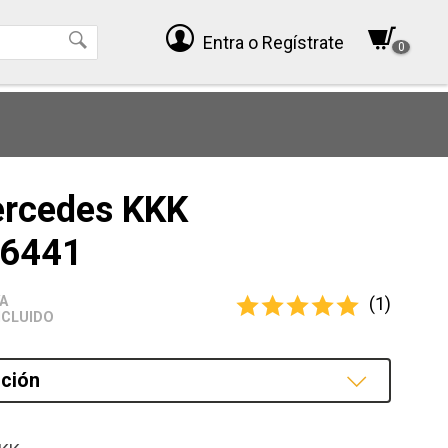
Entra
o Regístrate
0
ercedes KKK
6441
(1)
VA
NCLUIDO
ción
cción