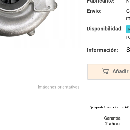
Fabricante:
K
Envío:
G
m
Disponibilidad:
r
S
Información:
Añadir 
Imágenes orientativas
Garantía
2 años