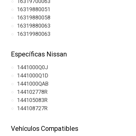
16319700063
16319880051
16319880058
16319880063
16319980063
Específicas Nissan
1441000Q0J
1441000Q1D
1441000QAB
144102778R
144105083R
144108727R
Vehículos Compatibles