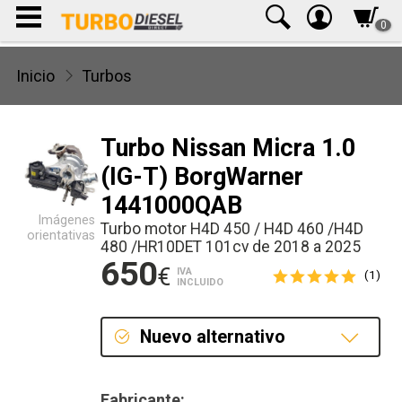
0
Inicio
Turbos
Turbo Nissan Micra 1.0
(IG-T) BorgWarner
1441000QAB
Imágenes
Turbo motor H4D 450 / H4D 460 /H4D
orientativas
480 /HR10DET 101cv de 2018 a 2025
650
€
IVA
(1)
INCLUIDO
Nuevo alternativo
Nuevo alternativo
Fabricante: