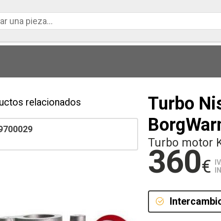
Turbo Nis
uctos relacionados
BorgWar
9700029
Turbo motor 
360
€
I
I
Intercambi