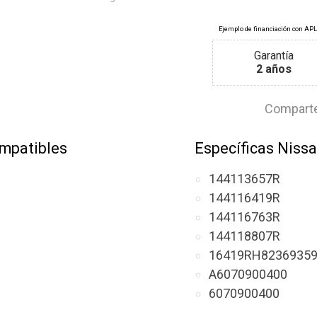
Garantía
2 años
Comparte
mpatibles
Específicas Niss
144113657R
144116419R
144116763R
144118807R
16419RH8236935
A6070900400
6070900400