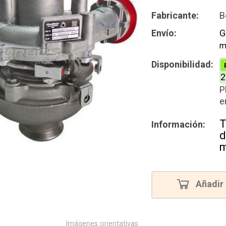
Intercamb
Fabricante:
B
Reconstru
Envío:
G
m
Disponibilidad:
2
P
e
T
Información:
d
m
Añadir 
Imágenes orientativas