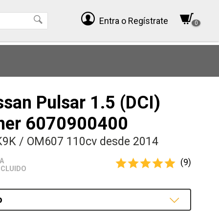
Entra
o Regístrate
0
san Pulsar 1.5 (DCI)
ner 6070900400
K9K / OM607 110cv desde 2014
(9)
VA
NCLUIDO
o