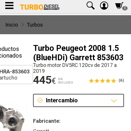
0
Inicio
Turbos
Turbo Peugeot 2008 1.5
oductos
cionados
(BlueHDi) Garrett 853603
Turbo motor DV5RC 120cv de 2017 a
2019
HRA-853603
445
artucho
€
IVA
(6)
INCLUIDO
Intercambio
Intercambio
Fabricante:
Reconstrucción