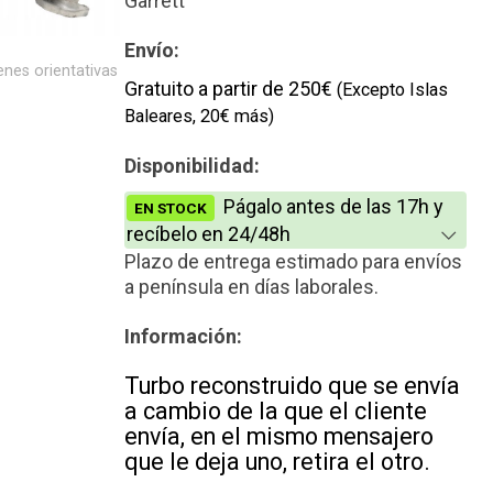
Garrett
Nuevo
Envío:
nes orientativas
Gratuito a partir de 250€
Nuevo alternativo
(Excepto Islas
Baleares, 20€ más)
Disponibilidad:
Págalo antes de las 17h y
EN STOCK
recíbelo en 24/48h
Plazo de entrega estimado para envíos
a península en días laborales.
Información:
Turbo reconstruido que se envía
a cambio de la que el cliente
envía, en el mismo mensajero
que le deja uno, retira el otro.