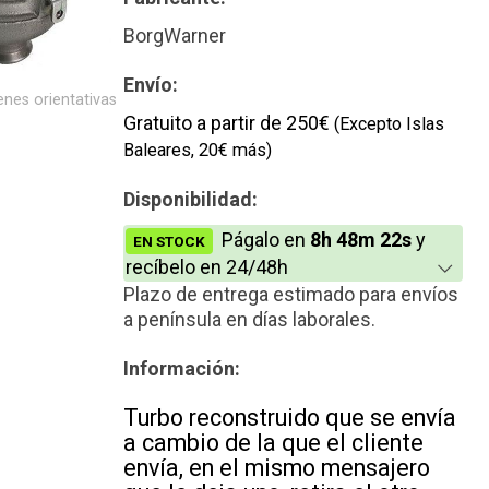
Reconstrucción
BorgWarner
Envío:
nes orientativas
Gratuito a partir de 250€
(Excepto Islas
Baleares, 20€ más)
Disponibilidad:
Págalo en
8h 48m 22s
y
EN STOCK
recíbelo en 24/48h
Plazo de entrega estimado para envíos
a península en días laborales.
Información:
Turbo reconstruido que se envía
a cambio de la que el cliente
envía, en el mismo mensajero