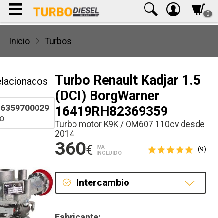
0
Inicio
Turbos
Turbo Renault Kadjar 1.5
elacionados
(DCI) BorgWarner
6359700029
16419RH82369359
o
Turbo motor K9K / OM607 110cv desde
2014
360
€
IVA
(9)
INCLUIDO
Intercambio
Intercambio
Fabricante: