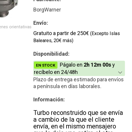
Reconstrucción
BorgWarner
Envío:
nes orientativas
Gratuito a partir de 250€
(Excepto Islas
Baleares, 20€ más)
Disponibilidad:
Págalo en
2h 12m 00s
y
EN STOCK
recíbelo en 24/48h
Plazo de entrega estimado para envíos
a península en días laborales.
Información:
Turbo reconstruido que se envía
a cambio de la que el cliente
envía, en el mismo mensajero