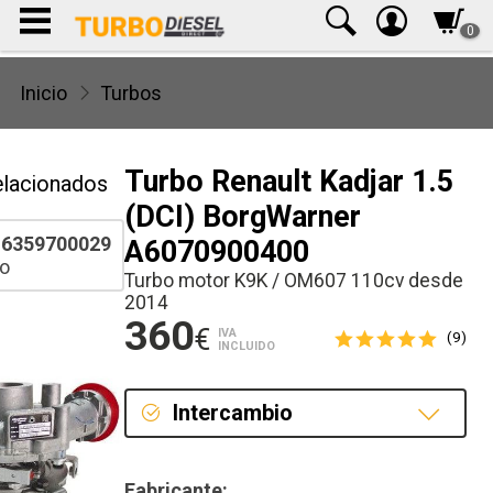
0
Inicio
Turbos
Turbo Renault Kadjar 1.5
elacionados
(DCI) BorgWarner
6359700029
A6070900400
o
Turbo motor K9K / OM607 110cv desde
2014
360
€
IVA
(9)
INCLUIDO
Intercambio
Intercambio
Fabricante: