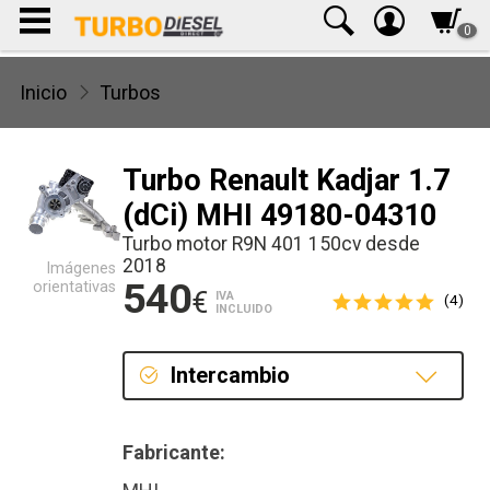
0
Inicio
Turbos
Turbo Renault Kadjar 1.7
(dCi) MHI 49180-04310
Turbo motor R9N 401 150cv desde
2018
Imágenes
540
orientativas
€
IVA
(4)
INCLUIDO
Intercambio
Intercambio
Fabricante:
Reconstrucción