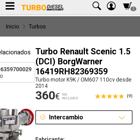
0
Inicio
Turbos
Turbo Renault Scenic 1.5
elacionados
(DCI) BorgWarner
6359700029
16419RH82369359
o
Turbo motor K9K / OM607 110cv desde
2014
360
€
IVA
(9)
INCLUIDO
Intercambio
Intercambio
Fabricante: