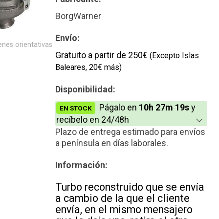
Reconstrucción
BorgWarner
Envío:
nes orientativas
Gratuito a partir de 250€
(Excepto Islas
Baleares, 20€ más)
Disponibilidad:
Págalo en
10h 27m 19s
y
EN STOCK
recíbelo en 24/48h
Plazo de entrega estimado para envíos
a península en días laborales.
Información:
Turbo reconstruido que se envía
a cambio de la que el cliente
envía, en el mismo mensajero