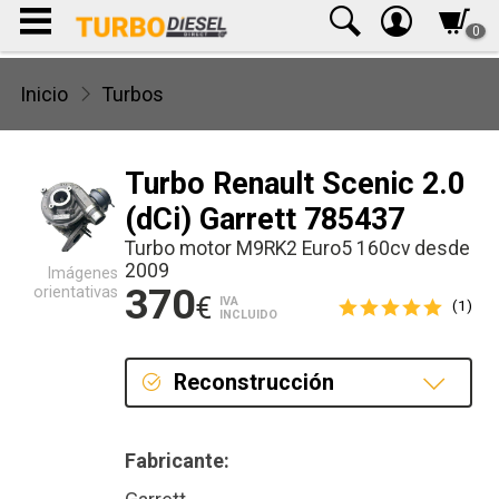
0
Inicio
Turbos
Turbo Renault Scenic 2.0
(dCi) Garrett 785437
Turbo motor M9RK2 Euro5 160cv desde
2009
Imágenes
370
orientativas
€
IVA
(1)
INCLUIDO
Reconstrucción
Reconstrucción
Fabricante: