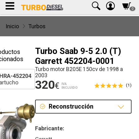
0
Inicio
Turbos
Turbo Saab 9-5 2.0 (T)
oductos
cionados
Garrett 452204-0001
Turbo motor B205E 150cv de 1998 a
2003
HRA-452204
320
artucho
€
IVA
(1)
INCLUIDO
Reconstrucción
Reconstrucción
Fabricante: