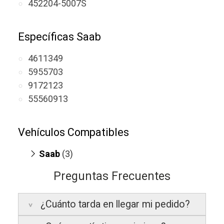
452204-5007S
Específicas Saab
4611349
5955703
9172123
55560913
Vehículos Compatibles
Saab
(3)
9-3 I 2.0
(T, motor B205E)
Preguntas Frecuentes
9-3 I 2.0
(T, motor B205E / B235E)
9-5 3.0
(T, motor B308E)
¿Cuánto tarda en llegar mi pedido?