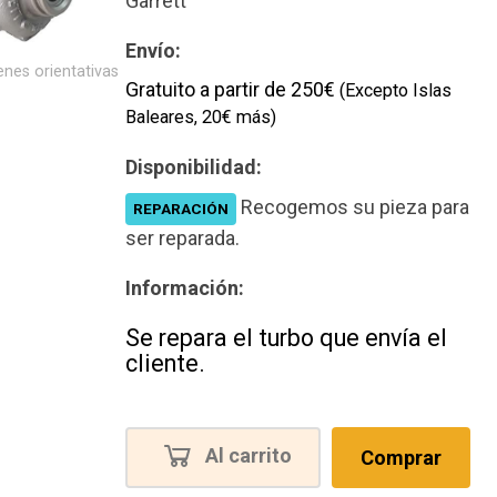
Garrett
Envío:
nes orientativas
Gratuito a partir de 250€
(Excepto Islas
Baleares, 20€ más)
Disponibilidad:
Recogemos su pieza para
REPARACIÓN
ser reparada.
Información:
Se repara el turbo que envía el
cliente.
Al carrito
Comprar