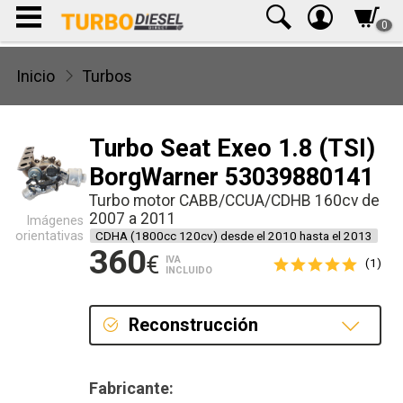
0
Inicio
Turbos
Turbo Seat Exeo 1.8 (TSI)
BorgWarner 53039880141
Turbo motor CABB/CCUA/CDHB 160cv de
2007 a 2011
Imágenes
orientativas
CDHA (1800cc 120cv) desde el 2010 hasta el 2013
360
€
IVA
(1)
INCLUIDO
Reconstrucción
Reconstrucción
Fabricante: