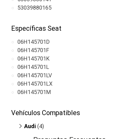
53039880165
Específicas Seat
06H145701D
06H145701F
06H145701K
06H145701L
06H145701LV
06H145701LX
06H145701M
Vehículos Compatibles
Audi
(4)
A4 1.8
(TFSI, motor CABB/CCUA/CDHB)