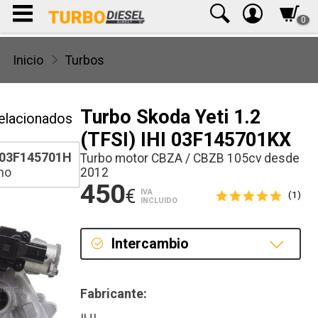
0
Inicio
Turbos
Turbo Skoda Yeti 1.2
elacionados
(TFSI) IHI 03F145701KX
03F145701H
Turbo motor CBZA / CBZB 105cv desde
ho
2012
450
€
IVA
(1)
INCLUIDO
Intercambio
Intercambio
Fabricante:
Reconstrucción