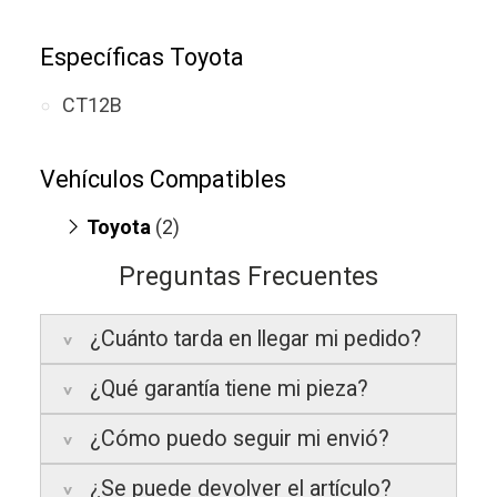
Específicas Toyota
CT12B
Vehículos Compatibles
Toyota
(2)
Hilux 3.0
(D4D, motor 1KZ-T)
Preguntas Frecuentes
Landcruiser 3.0
(TD, motor 1KZ-T)
¿Cuánto tarda en llegar mi pedido?
¿Qué garantía tiene mi pieza?
Península:
Entregamos en un plazo
estimado de
24 a 48 horas laborables
, si
¿Cómo puedo seguir mi envió?
realizas tu pedido antes de las
17:00 h
.
La garantía varía según el tipo de producto:
¿Se puede devolver el artículo?
Islas Baleares:
El tiempo estimado de
3 años de garantía
: Para productos