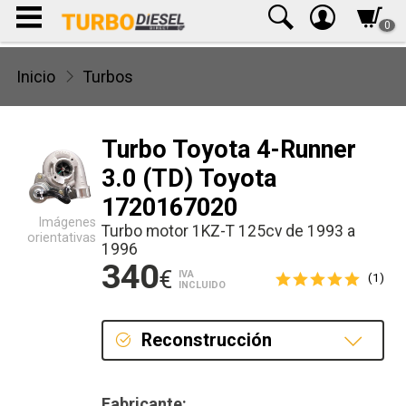
0
Inicio
Turbos
Turbo Toyota 4-Runner
3.0 (TD) Toyota
1720167020
Imágenes
Turbo motor 1KZ-T 125cv de 1993 a
orientativas
1996
340
€
IVA
(1)
INCLUIDO
Reconstrucción
Reconstrucción
Fabricante: