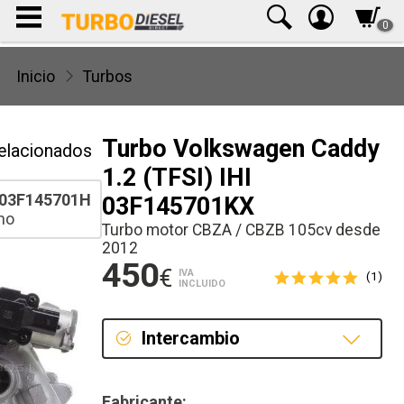
0
Inicio
Turbos
Turbo Volkswagen Caddy
elacionados
1.2 (TFSI) IHI
03F145701H
03F145701KX
ho
Turbo motor CBZA / CBZB 105cv desde
2012
450
€
IVA
(1)
INCLUIDO
Intercambio
Intercambio
Fabricante: