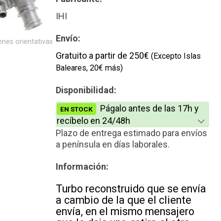
Reconstrucción
IHI
Nuevo
Envío:
nes orientativas
Gratuito a partir de 250€
(Excepto Islas
Baleares, 20€ más)
Disponibilidad:
Págalo antes de las 17h y
EN STOCK
recíbelo en 24/48h
Plazo de entrega estimado para envíos
a península en días laborales.
Información:
Turbo reconstruido que se envía
a cambio de la que el cliente
envía, en el mismo mensajero