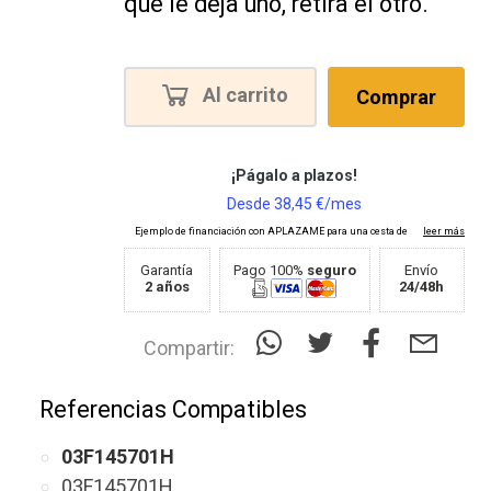
que le deja uno, retira el otro.
Al carrito
Comprar
Garantía
Pago 100%
seguro
Envío
2 años
24/48h
Compartir:
Referencias Compatibles
03F145701H
03F145701H