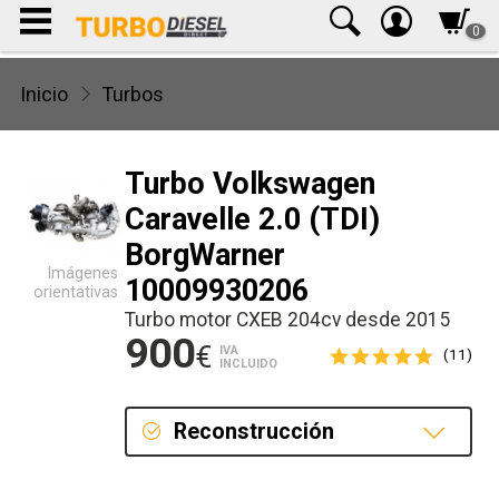
0
Inicio
Turbos
Turbo Volkswagen
Caravelle 2.0 (TDI)
BorgWarner
Imágenes
10009930206
orientativas
Turbo motor CXEB 204cv desde 2015
900
€
IVA
(11)
INCLUIDO
Reconstrucción
Reconstrucción