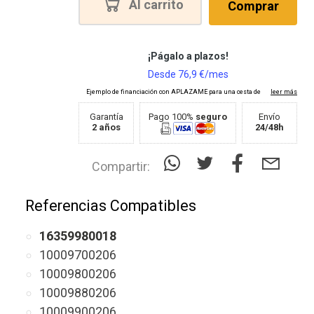
Al carrito
Comprar
Garantía
Pago 100%
seguro
Envío
2 años
24/48h
Compartir:
Referencias Compatibles
16359980018
10009700206
10009800206
10009880206
10009900206