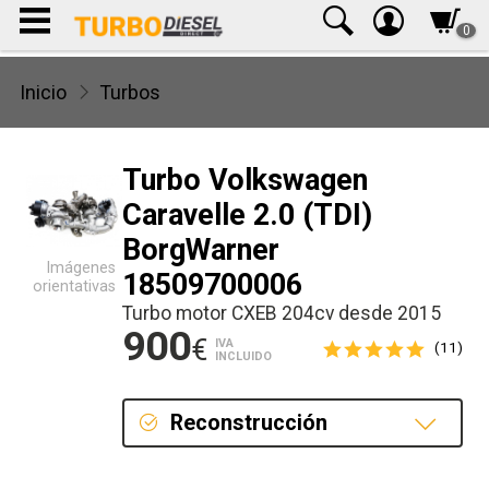
0
Inicio
Turbos
Turbo Volkswagen
Caravelle 2.0 (TDI)
BorgWarner
Imágenes
18509700006
orientativas
Turbo motor CXEB 204cv desde 2015
900
€
IVA
(11)
INCLUIDO
Reconstrucción
Reconstrucción