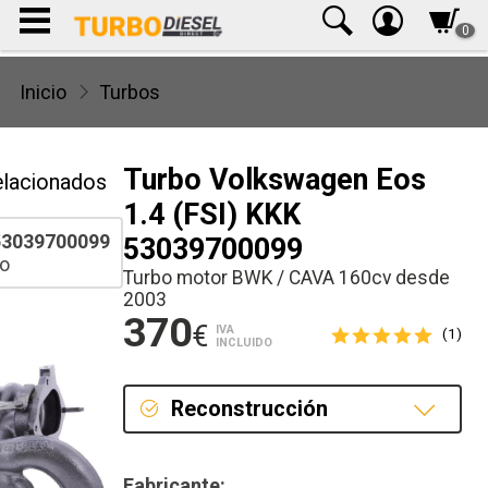
0
Inicio
Turbos
Turbo Volkswagen Eos
elacionados
1.4 (FSI) KKK
3039700099
53039700099
o
Turbo motor BWK / CAVA 160cv desde
2003
370
€
IVA
(1)
INCLUIDO
Reconstrucción
Reconstrucción
Fabricante: