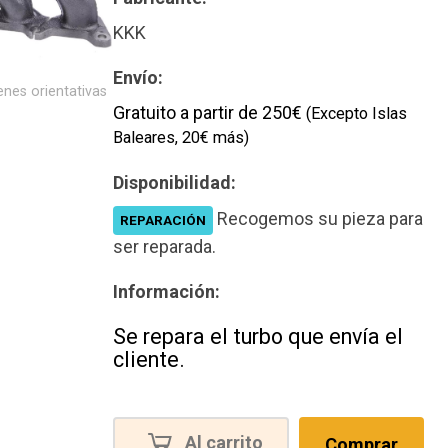
KKK
Envío:
nes orientativas
Gratuito a partir de 250€
(Excepto Islas
Baleares, 20€ más)
Disponibilidad:
Recogemos su pieza para
REPARACIÓN
ser reparada.
Información:
Se repara el turbo que envía el
cliente.
Al carrito
Comprar