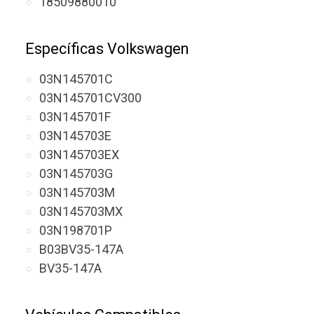
18509880010
Específicas Volkswagen
03N145701C
03N145701CV300
03N145701F
03N145703E
03N145703EX
03N145703G
03N145703M
03N145703MX
03N198701P
B03BV35-147A
BV35-147A