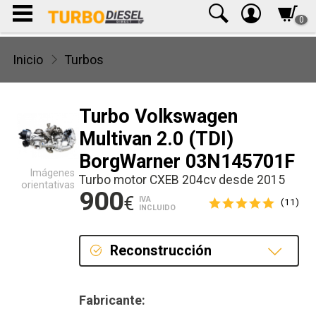
0
Inicio
Turbos
Turbo Volkswagen
Multivan 2.0 (TDI)
BorgWarner 03N145701F
Imágenes
Turbo motor CXEB 204cv desde 2015
orientativas
900
€
IVA
(11)
INCLUIDO
Reconstrucción
Reconstrucción
Fabricante: