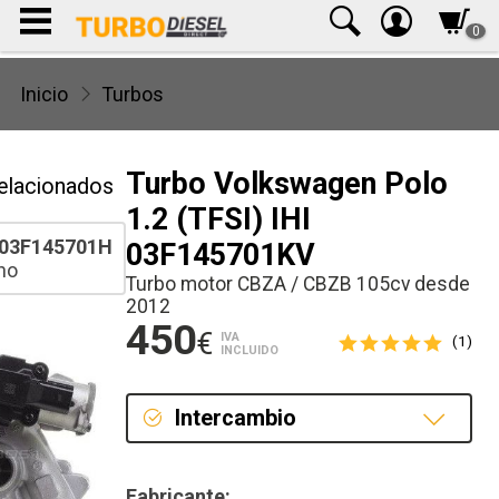
0
Inicio
Turbos
Turbo Volkswagen Polo
elacionados
1.2 (TFSI) IHI
03F145701H
03F145701KV
ho
Turbo motor CBZA / CBZB 105cv desde
2012
450
€
IVA
(1)
INCLUIDO
Intercambio
Intercambio
Fabricante: