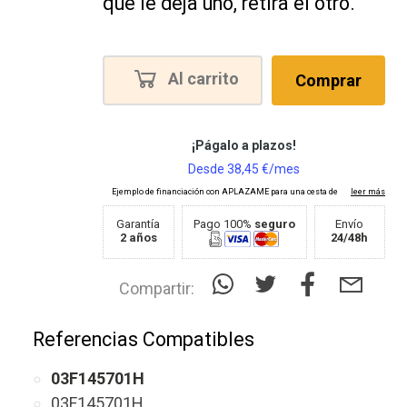
que le deja uno, retira el otro.
Al carrito
Comprar
Garantía
Pago 100%
seguro
Envío
2 años
24/48h
Compartir:
Referencias Compatibles
03F145701H
03F145701H