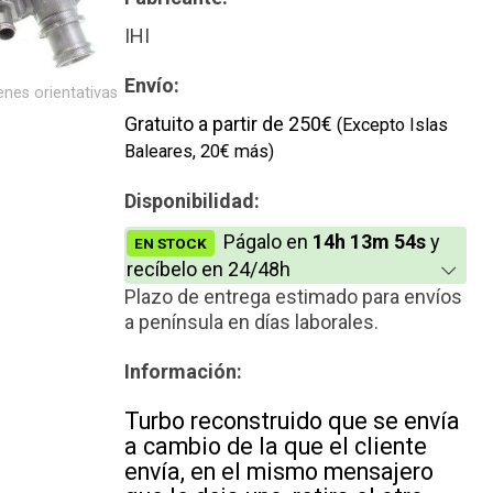
Reconstrucción
IHI
Nuevo
Envío:
nes orientativas
Gratuito a partir de 250€
(Excepto Islas
Baleares, 20€ más)
Disponibilidad:
Págalo en
14h 13m 53s
y
EN STOCK
recíbelo en 24/48h
Plazo de entrega estimado para envíos
a península en días laborales.
Información:
Turbo reconstruido que se envía
a cambio de la que el cliente
envía, en el mismo mensajero