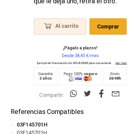
que le deja uno, retira el otro.
Al carrito
Comprar
Garantía
Pago 100%
seguro
Envío
2 años
24/48h
Compartir:
Referencias Compatibles
03F145701H
03F145701H