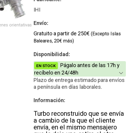
Reconstrucción
IHI
Nuevo
Envío:
nes orientativas
Gratuito a partir de 250€
(Excepto Islas
Baleares, 20€ más)
Disponibilidad:
Págalo antes de las 17h y
EN STOCK
recíbelo en 24/48h
Plazo de entrega estimado para envíos
a península en días laborales.
Información:
Turbo reconstruido que se envía
a cambio de la que el cliente
envía, en el mismo mensajero