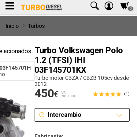
0
Inicio
Turbos
Turbo Volkswagen Polo
elacionados
1.2 (TFSI) IHI
03F145701H
03F145701KX
ho
Turbo motor CBZA / CBZB 105cv desde
2012
450
€
IVA
(1)
INCLUIDO
Intercambio
Intercambio
Fabricante: