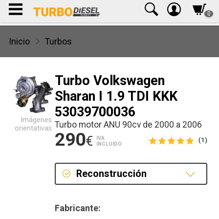
0
Inicio
Turbos
Turbo Volkswagen
Sharan I 1.9 TDI KKK
53039700036
Imágenes
Turbo motor ANU 90cv de 2000 a 2006
orientativas
290
€
IVA
(1)
INCLUIDO
Reconstrucción
Reconstrucción
Fabricante: