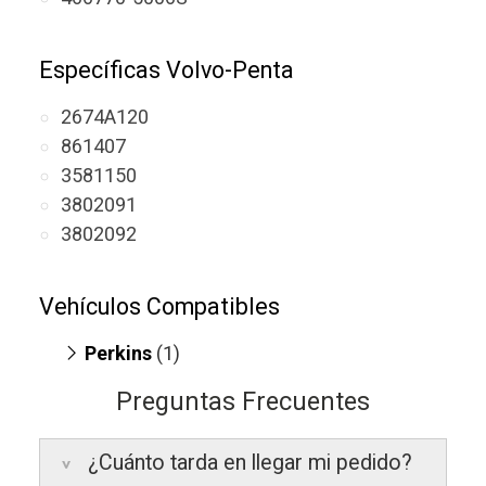
Específicas Volvo-Penta
2674A120
861407
3581150
3802091
3802092
Vehículos Compatibles
Perkins
(1)
Diverse T4.20
(motor T4.20 - L4)
Preguntas Frecuentes
¿Cuánto tarda en llegar mi pedido?