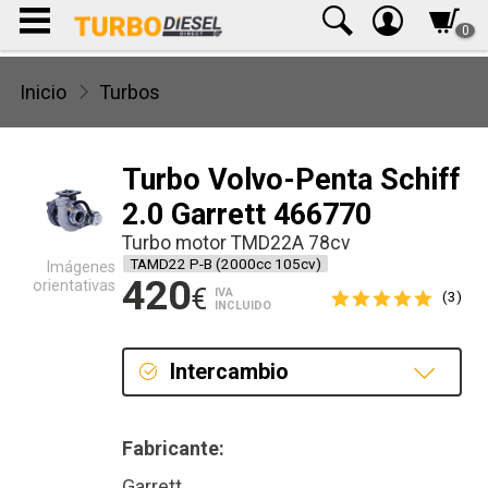
0
Inicio
Turbos
Turbo Volvo-Penta Schiff
2.0 Garrett 466770
Turbo motor TMD22A 78cv
TAMD22 P-B (2000cc 105cv)
Imágenes
420
orientativas
€
IVA
(3)
INCLUIDO
Intercambio
Intercambio
Fabricante:
Reconstrucción
Garrett