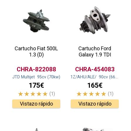
Cartucho Fiat 500L
Cartucho Ford
1.3 (D)
Galaxy 1.9 TDI
CHRA-822088
CHRA-454083
JTD Multijet
95
cv
(70
kw
)
1Z/AHU/ALE/
90
cv
(66
kw
)
175€
165€
(1)
(1)
Vistazo rápido
Vistazo rápido