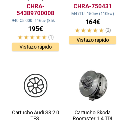
CHRA-
CHRA-750431
54389700008
M47TU
150
cv
(110
kw
)
164€
940 C5.000
116
cv
(85
kw
)
195€
(2)
(1)
Vistazo rápido
Vistazo rápido
Cartucho Audi S3 2.0
Cartucho Skoda
TFSI
Roomster 1.4 TDI