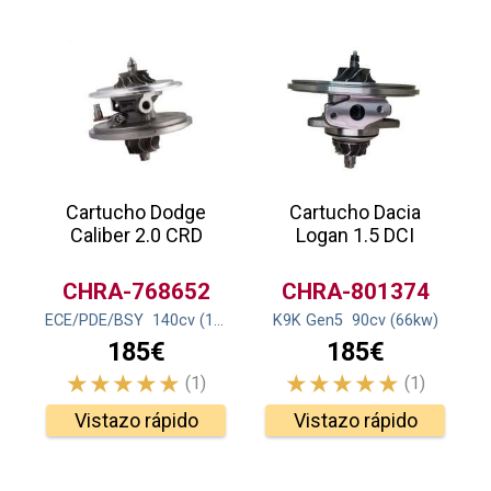
Cartucho Dodge
Cartucho Dacia
Caliber 2.0 CRD
Logan 1.5 DCI
CHRA-768652
CHRA-801374
ECE/PDE/BSY
140
cv
(103
kw
)
K9K Gen5
90
cv
(66
kw
)
185€
185€
(1)
(1)
Vistazo rápido
Vistazo rápido