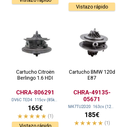
Vistazo rápido
Cartucho Citroën
Cartucho BMW 120d
Berlingo 1.6 HDI
E87
CHRA-806291
CHRA-49135-
05671
DV6C TED4
115
cv
(85
kw
)
165€
M47TU2D20
163
cv
(120
kw
)
185€
(1)
(1)
Vistazo rápido