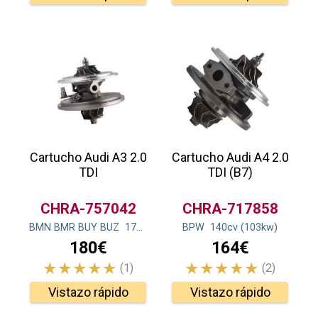
Cartucho Audi A3 2.0
Cartucho Audi A4 2.0
TDI
TDI (B7)
CHRA-757042
CHRA-717858
BMN BMR BUY BUZ
170
cv
(125
kw
BPW
)
140
cv
(103
kw
)
180€
164€
(1)
(2)
Vistazo rápido
Vistazo rápido