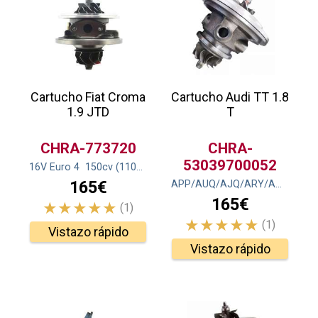
Cartucho Fiat Croma
Cartucho Audi TT 1.8
1.9 JTD
T
CHRA-773720
CHRA-
53039700052
16V Euro 4
150
cv
(110
kw
)
165€
APP/AUQ/AJQ/ARY/AWP/
180
165€
(1)
(1)
Vistazo rápido
Vistazo rápido