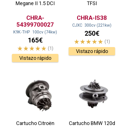
Megane II 1.5 DCI
TFSI
CHRA-
CHRA-IS38
54399700027
CJXC
300
cv
(221
kw
)
250€
K9K-THP
100
cv
(74
kw
)
165€
(1)
(1)
Vistazo rápido
Vistazo rápido
Cartucho Citroën
Cartucho BMW 120d