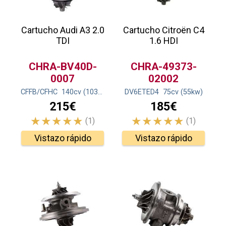
Cartucho Audi A3 2.0
Cartucho Citroën C4
TDI
1.6 HDI
CHRA-BV40D-
CHRA-49373-
0007
02002
CFFB/CFHC
140
cv
(103
kw
)
DV6ETED4
75
cv
(55
kw
)
215€
185€
(1)
(1)
Vistazo rápido
Vistazo rápido