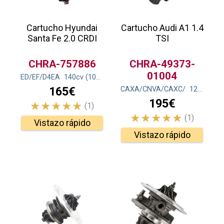
Cartucho Hyundai
Cartucho Audi A1 1.4
Santa Fe 2.0 CRDI
TSI
CHRA-757886
CHRA-49373-
01004
ED/EF/D4EA
140
cv
(103
kw
)
165€
CAXA/CNVA/CAXC/
122
cv
(90
195€
(1)
(1)
Vistazo rápido
Vistazo rápido