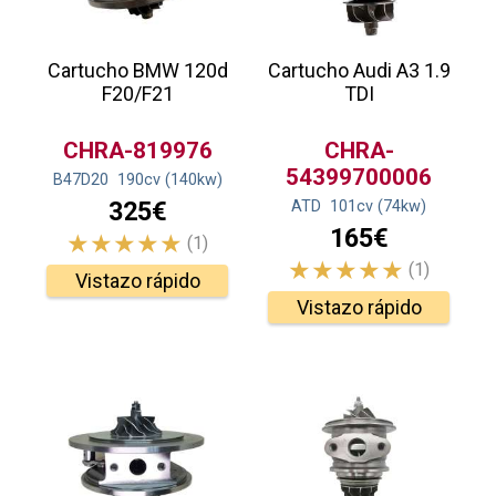
Cartucho BMW 120d
Cartucho Audi A3 1.9
F20/F21
TDI
CHRA-819976
CHRA-
54399700006
B47D20
190
cv
(140
kw
)
325€
ATD
101
cv
(74
kw
)
165€
(1)
(1)
Vistazo rápido
Vistazo rápido