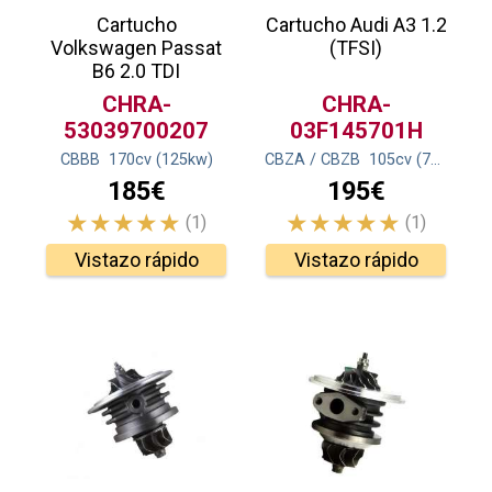
Cartucho
Cartucho Audi A3 1.2
Volkswagen Passat
(TFSI)
B6 2.0 TDI
CHRA-
CHRA-
53039700207
03F145701H
CBBB
170
cv
(125
kw
)
CBZA / CBZB
105
cv
(77
kw
)
185€
195€
(1)
(1)
Vistazo rápido
Vistazo rápido