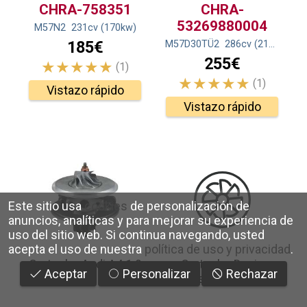
CHRA-758351
CHRA-
53269880004
M57N2
231
cv
(170
kw
)
185€
M57D30TÜ2
286
cv
(210
kw
)
255€
(1)
(1)
Vistazo rápido
Vistazo rápido
Este sitio usa
cookies
de personalización de
anuncios, analíticas y para mejorar su experiencia de
uso del sitio web.
Si continua navegando, usted
acepta el uso de nuestra
política de uso y privacidad
.
Cartucho Audi A4 1.9
Cartucho Dacia
Aceptar
Personalizar
Rechazar
TDI
Duster 1.5 DCI