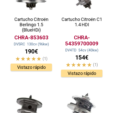
Cartucho Citroën
Cartucho Citroën C1
Berlingo 1.5
1.4 HDI
(BlueHDi)
CHRA-853603
CHRA-
54359700009
DV5RC
130
cv
(96
kw
)
190€
DV4TD
54
cv
(40
kw
)
154€
(1)
(1)
Vistazo rápido
Vistazo rápido