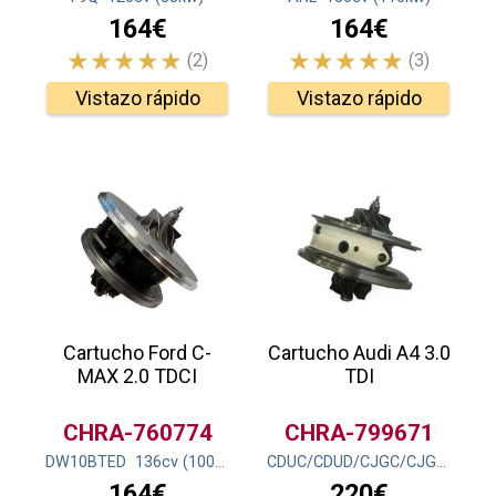
164€
164€
(2)
(3)
Vistazo rápido
Vistazo rápido
Cartucho Ford C-
Cartucho Audi A4 3.0
MAX 2.0 TDCI
TDI
CHRA-760774
CHRA-799671
DW10BTED
136
cv
(100
kw
)
CDUC/CDUD/CJGC/CJGD/
245
164€
220€