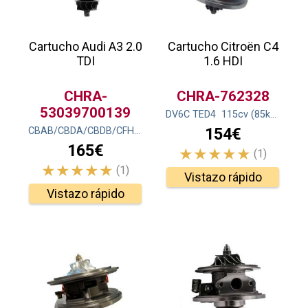
Cartucho Audi A3 2.0
Cartucho Citroën C4
TDI
1.6 HDI
CHRA-
CHRA-762328
53039700139
DV6C TED4
115
cv
(85
kw
)
154€
CBAB/CBDA/CBDB/CFHC
140
cv
(103
kw
)
165€
(1)
(1)
Vistazo rápido
Vistazo rápido