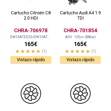
Cartucho Citroën C8
Cartucho Audi A4 1.9
2.0 HDI
TDI
CHRA-706978
CHRA-701854
DW10ATED2S/DW10ATED4
109
cv
ASV
(80
kw
120
)
cv
(88
kw
)
165€
165€
(1)
(1)
Vistazo rápido
Vistazo rápido