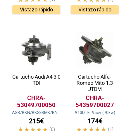
Vistazo rápido
Vistazo rápido
Cartucho Audi A4 3.0
Cartucho Alfa-
TDI
Romeo Mito 1.3
JTDM
CHRA-
CHRA-
53049700050
54359700027
ASB/BKN/BKS/BMK/BNG/
204
cv
A13DTE
(150
kw
)
95
cv
(70
kw
)
215€
174€
(6)
(1)