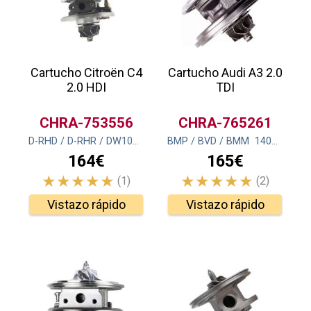
Cartucho Citroën C4
Cartucho Audi A3 2.0
2.0 HDI
TDI
CHRA-753556
CHRA-765261
D-RHD / D-RHR / DW10BTED4
BMP / BVD / BMM
136
cv
(100
kw
)
140
cv
(103
k
164€
165€
(1)
(2)
Vistazo rápido
Vistazo rápido