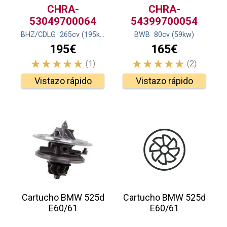
CHRA-
CHRA-
53049700064
54399700054
BHZ/CDLG
265
cv
(195
kw
)
BWB
80
cv
(59
kw
)
195€
165€
(1)
(2)
Vistazo rápido
Vistazo rápido
Cartucho BMW 525d
Cartucho BMW 525d
E60/61
E60/61