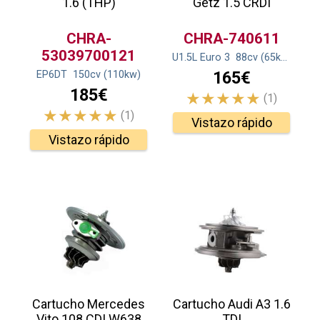
1.6 (THP)
Getz 1.5 CRDI
CHRA-
CHRA-740611
53039700121
U1.5L Euro 3
88
cv
(65
kw
)
165€
EP6DT
150
cv
(110
kw
)
185€
(1)
(1)
Vistazo rápido
Vistazo rápido
Cartucho Mercedes
Cartucho Audi A3 1.6
Vito 108 CDI W638
TDI