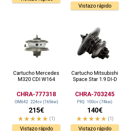
Vistazo rápido
Cartucho Mercedes
Cartucho Mitsubishi
M320 CDI W164
Space Star 1.9 DI-D
CHRA-777318
CHRA-703245
OM642
224
cv
(165
kw
)
F9Q
100
cv
(74
kw
)
215€
140€
(1)
(1)
Vistazo rápido
Vistazo rápido