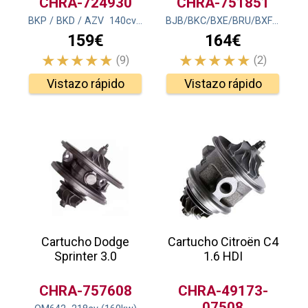
CHRA-724930
CHRA-751851
BKP / BKD / AZV
140
cv
(103
kw
)
BJB/BKC/BXE/BRU/BXF/
105
c
159€
164€
(9)
(2)
Vistazo rápido
Vistazo rápido
Cartucho Dodge
Cartucho Citroën C4
Sprinter 3.0
1.6 HDI
CHRA-757608
CHRA-49173-
07508