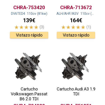
CHRA-753420
CHRA-713672
DV6TED4
110
cv
(81
kw
)
ALH/AHF/ASV
110
cv
(81
kw
)
139€
164€
(3)
(1)
Vistazo rápido
Vistazo rápido
Cartucho
Cartucho Audi A3 1.9
Volkswagen Passat
TDI
B6 2.0 TDI