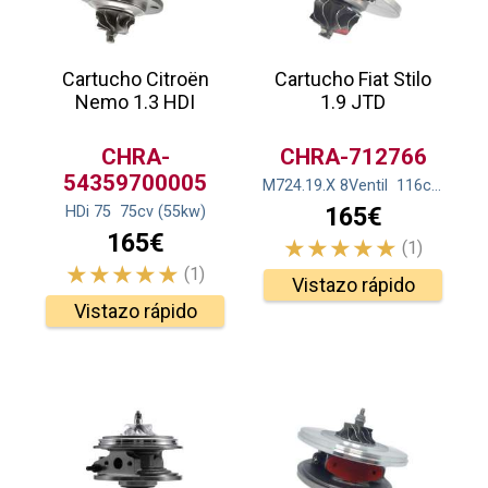
Cartucho Citroën
Cartucho Fiat Stilo
Nemo 1.3 HDI
1.9 JTD
CHRA-
CHRA-712766
54359700005
M724.19.X 8Ventil
116
cv
(85
kw
165€
HDi 75
75
cv
(55
kw
)
165€
(1)
(1)
Vistazo rápido
Vistazo rápido