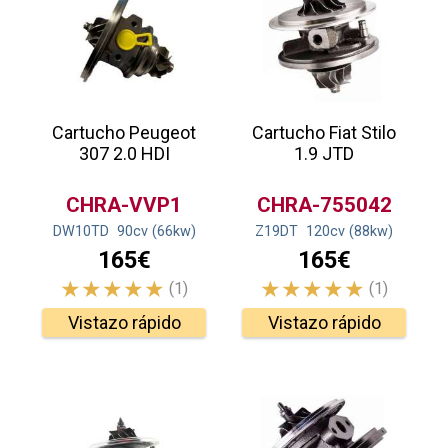
Cartucho Peugeot
Cartucho Fiat Stilo
307 2.0 HDI
1.9 JTD
CHRA-VVP1
CHRA-755042
DW10TD
90
cv
(66
kw
)
Z19DT
120
cv
(88
kw
)
165€
165€
(1)
(1)
Vistazo rápido
Vistazo rápido