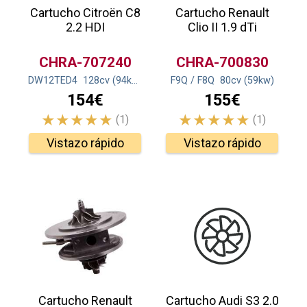
Cartucho Citroën C8
Cartucho Renault
2.2 HDI
Clio II 1.9 dTi
CHRA-707240
CHRA-700830
DW12TED4
128
cv
(94
kw
)
F9Q / F8Q
80
cv
(59
kw
)
154€
155€
(1)
(1)
Vistazo rápido
Vistazo rápido
Cartucho Renault
Cartucho Audi S3 2.0