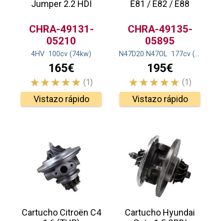
Jumper 2.2 HDI
E81 / E82 / E88
CHRA-49131-
CHRA-49135-
05210
05895
4HV
100
cv
(74
kw
)
N47D20 N47OL
177
cv
(130
kw
)
165€
195€
(1)
(1)
Vistazo rápido
Vistazo rápido
Cartucho Citroën C4
Cartucho Hyundai