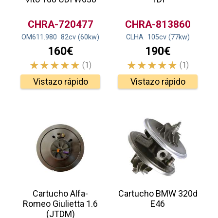
CHRA-720477
CHRA-813860
OM611.980
82
cv
(60
kw
)
CLHA
105
cv
(77
kw
)
160€
190€
(1)
(1)
Vistazo rápido
Vistazo rápido
Cartucho Alfa-
Cartucho BMW 320d
Romeo Giulietta 1.6
E46
(JTDM)