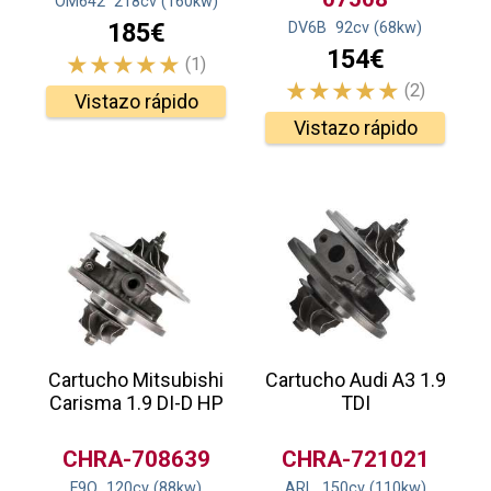
OM642
218
cv
(160
kw
)
185€
DV6B
92
cv
(68
kw
)
154€
(1)
(2)
Vistazo rápido
Vistazo rápido
Cartucho Mitsubishi
Cartucho Audi A3 1.9
Carisma 1.9 DI-D HP
TDI
CHRA-708639
CHRA-721021
F9Q
120
cv
(88
kw
)
ARL
150
cv
(110
kw
)