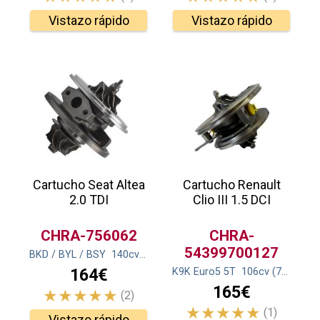
Vistazo rápido
Vistazo rápido
Cartucho Seat Altea
Cartucho Renault
2.0 TDI
Clio III 1.5 DCI
CHRA-756062
CHRA-
54399700127
BKD / BYL / BSY
140
cv
(103
kw
)
164€
K9K Euro5 5T
106
cv
(78
kw
)
165€
(2)
(1)
Vistazo rápido