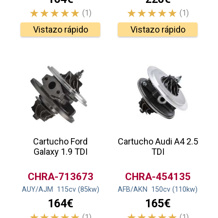
(1)
(1)
Vistazo rápido
Vistazo rápido
Cartucho Ford
Cartucho Audi A4 2.5
Galaxy 1.9 TDI
TDI
CHRA-713673
CHRA-454135
AUY/AJM
115
cv
(85
kw
)
AFB/AKN
150
cv
(110
kw
)
164€
165€
(1)
(1)