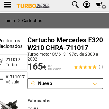
0
Inicio
Cartuchos
Cartucho Mercedes E320
Productos
lacionados
W210 CHRA-711017
Turbo motor OM613 197cv de 2000 a
2002
711017
165
Turbo
€
IVA
(1)
INCLUIDO
V-711017
Válvula
Nuevo
Nuevo
Fabricante: