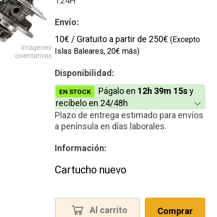
T24H
Envío:
10€ / Gratuito a partir de 250€
(Excepto
Imágenes
Islas Baleares, 20€ más)
orientativas
Disponibilidad:
Págalo en
12h 39m 15s
y
EN STOCK
recíbelo en 24/48h
Plazo de entrega estimado para envíos
a península en días laborales.
Información:
Cartucho nuevo
Al carrito
Comprar