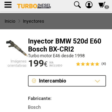
0
Inicio
Inyectores
Inyector BMW 520d E60
Bosch BX-CRI2
Turbo motor E46 desde 1998
199
Imágenes
€
IVA
(4)
orientativas
INCLUIDO
Intercambio
Intercambio
Fabricante:
Bosch