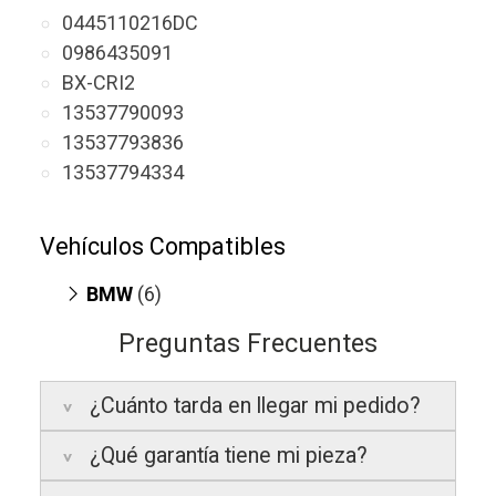
0445110216DC
0986435091
BX-CRI2
13537790093
13537793836
13537794334
Vehículos Compatibles
BMW
(6)
120d E87
(motor E46)
Preguntas Frecuentes
320d E46
(motor E46)
330d E46
(motor E46)
¿Cuánto tarda en llegar mi pedido?
530d E60
(motor E46)
X3 E83
(motor E46)
¿Qué garantía tiene mi pieza?
Península:
Entregamos en un plazo
X5 E53
(motor E46)
estimado de
24 a 48 horas laborables
, si