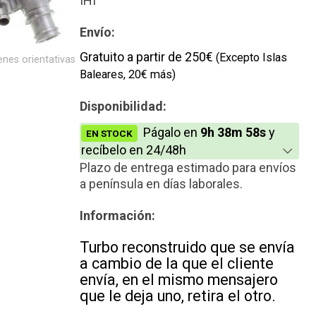
IHI
Nuevo
Envío:
Gratuito a partir de 250€
(Excepto Islas
nes orientativas
Baleares, 20€ más)
Disponibilidad:
Págalo en
9h 38m 58s
y
EN STOCK
recíbelo en 24/48h
Plazo de entrega estimado para envíos
a península en días laborales.
Información:
Turbo reconstruido que se envía
a cambio de la que el cliente
envía, en el mismo mensajero
que le deja uno, retira el otro.