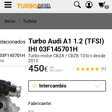
0
Inicio
Turbos
Turbo Audi A1 1.2 (TFSI)
elacionados
IHI 03F145701H
03F145701H
Turbo motor CBZA / CBZB 105cv desde
ho
2012
450
€
IVA
(1)
INCLUIDO
Intercambio
Intercambio
Fabricante:
Reconstrucción