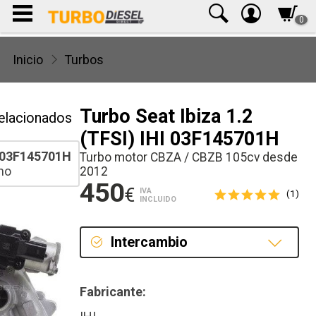
0
Inicio
Turbos
Turbo Seat Ibiza 1.2
elacionados
(TFSI) IHI 03F145701H
03F145701H
Turbo motor CBZA / CBZB 105cv desde
ho
2012
450
€
IVA
(1)
INCLUIDO
Intercambio
Intercambio
Fabricante:
Reconstrucción