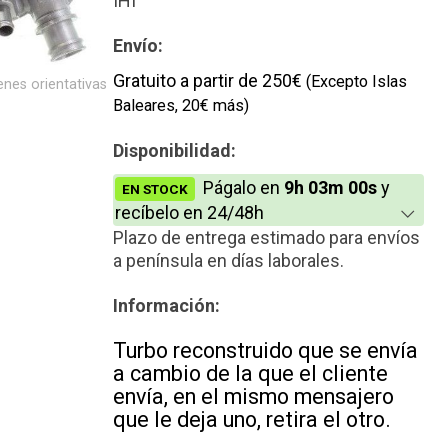
IHI
Nuevo
Envío:
Gratuito a partir de 250€
(Excepto Islas
nes orientativas
Baleares, 20€ más)
Disponibilidad:
Págalo en
9h 03m 00s
y
EN STOCK
recíbelo en 24/48h
Plazo de entrega estimado para envíos
a península en días laborales.
Información:
Turbo reconstruido que se envía
a cambio de la que el cliente
envía, en el mismo mensajero
que le deja uno, retira el otro.